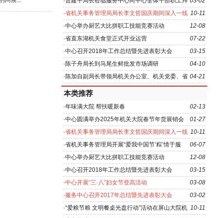
候...
·
曹建平局长莅临服务中心向中心全体干部职工拜
03-02
年
·
省机关事务管理局局长李文哲国庆期间深入一线
10-11
检查后勤服务保障工作
·
中心举办厨艺大比拼职工技能竞赛活动
12-08
·
省直东湖机关食堂正式开业运营
07-22
·
中心召开2018年工作总结暨先进表彰大会
03-15
·
陈子舟局长到马尾生鲜批发市场调研
04-10
·
陈加自副局长带领局机关办公室、机关党委、省
04-21
机关服务中心一行8人前往省文联参观学习
本类推荐
·
年味满大院 帮扶暖新春
02-13
·
中心圆满举办2025年机关大院春节年货展销会
01-27
·
省机关事务管理局局长李文哲国庆期间深入一线
10-11
检查后勤服务保障工作
·
省机关事务管理局开展“爱我中国节‘粽’情于服
06-07
务”主题活动
·
中心举办厨艺大比拼职工技能竞赛活动
12-08
·
中心召开2018年工作总结暨先进表彰大会
03-15
·
中心开展“三·八”妇女节登高活动
03-08
·
服务中心召开2017年总结暨先进表彰大会
03-02
·
“爱粮节粮 文明餐桌光盘行动”活动在屏山大院机
10-11