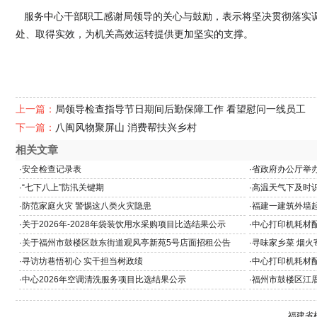
服务中心干部职工感谢局领导的关心与鼓励，表示将坚决贯彻落实调
处、取得实效，为机关高效运转提供更加坚实的支撑。
上一篇：
局领导检查指导节日期间后勤保障工作 看望慰问一线员工
下一篇：
八闽风物聚屏山 消费帮扶兴乡村
相关文章
·
安全检查记录表
·
省政府办公厅举办
教育专题党课
·
“七下八上”防汛关键期
·
高温天气下及时
·
防范家庭火灾 警惕这八类火灾隐患
·
福建一建筑外墙
·
关于2026年-2028年袋装饮用水采购项目比选结果公示
·
中心打印机耗材
·
关于福州市鼓楼区鼓东街道观风亭新苑5号店面招租公告
·
寻味家乡菜 烟火
·
寻访坊巷悟初心 实干担当树政绩
·
中心打印机耗材
·
中心2026年空调清洗服务项目比选结果公示
·
福州市鼓楼区江厝
及黄铺3号招租公
福建省