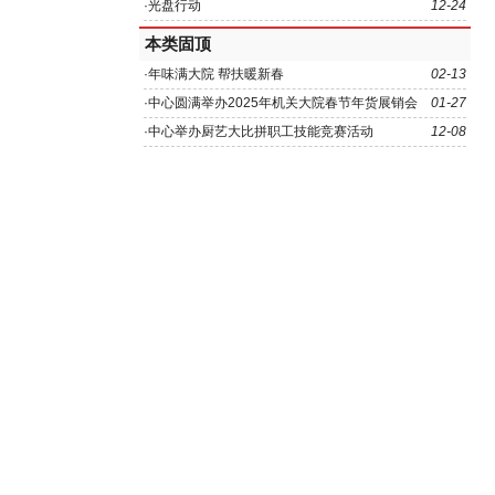
关食堂举行
·
光盘行动
12-24
本类固顶
·
年味满大院 帮扶暖新春
02-13
·
中心圆满举办2025年机关大院春节年货展销会
01-27
·
中心举办厨艺大比拼职工技能竞赛活动
12-08