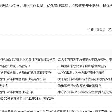
研指示精神，细化工作举措，优化管理流程，持续筑牢安全防线，确保
作者：管理员 来
“屏山论‘见’”暨树立和践行正确政绩观学习
·
深入学习习近平总书记关于应急管理、
和重要指示批示精神
识别这些症状，能救命！
·
一组漫画带您快速了解应急避难场所
起火形成火线，火场如何逃生真得好好学
·
从“心”出发，为公务出行安全“稳舵”
配件日常维护服务项目比选结果公示
·
关于福州市鼓楼区省直湖前小区黄铺5号
寄乡情
·
致敬荣光担使命 薪火相传践初心
配件日常维护服务比选公告
·
中心2026年-2028年袋装饮用水比选公
路70号省直湖前小区21座11#、黄铺2号
告
机关服务中心(
www.fjjgfwzx.com
) © 2026 版权所有 All Rights Reserved. 技术支